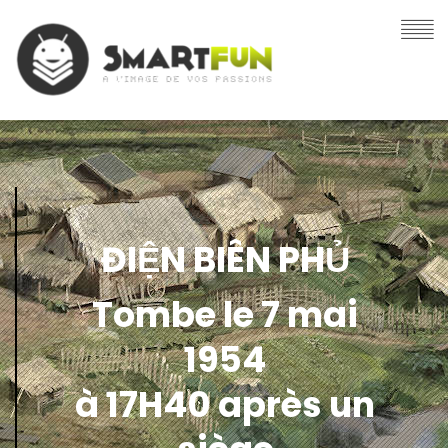
ĐIỆN BIÊN PHỦ
Tombe le 7 mai
1954
à 17H40 après un