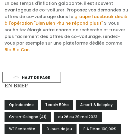
En ces temps d'inflation galopante, il est souvent
avantageux de co-voiturer. Proposez vos demandes ou
offres de co-voiturage dans le
groupe facebook dédié
à l'opération "Dien Bien Phu ne répond plus !"
Si vous
souhaitez élargir votre champ de recherche et trouver
plus facilement des offres de co-voiturage, rendez-
vous par exemple sur une plateforme dédiée comme
Bla Bla Car
.
HAUT DE PAGE
EN BREF
Op Indochine
Terrain 50ha
Airsoft & Roleplay
Gy-en-Sologne (41)
du 26 au 29 mai 2023
WE Pentecôte
3 Jours de jeu
P.A.F Max: 100,00€