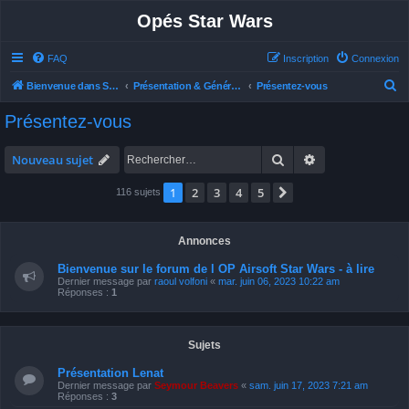
Opés Star Wars
FAQ
Inscription
Connexion
R
Bienvenue dans Star Wars Ops
Présentation & Généralités
Présentez-vous
e
Présentez-vous
c
h
Rechercher
Recherche avan
Nouveau sujet
e
1
2
3
4
5
Suivant
116 sujets
r
c
h
Annonces
e
Bienvenue sur le forum de l OP Airsoft Star Wars - à lire
Dernier message par
raoul volfoni
«
mar. juin 06, 2023 10:22 am
r
Réponses :
1
Sujets
Présentation Lenat
Dernier message par
Seymour Beavers
«
sam. juin 17, 2023 7:21 am
Réponses :
3