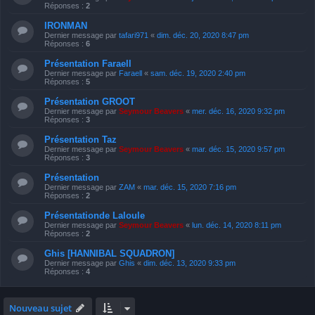
Réponses :
2
IRONMAN
Dernier message par
tafari971
«
dim. déc. 20, 2020 8:47 pm
Réponses :
6
Présentation Faraell
Dernier message par
Faraell
«
sam. déc. 19, 2020 2:40 pm
Réponses :
5
Présentation GROOT
Dernier message par
Seymour Beavers
«
mer. déc. 16, 2020 9:32 pm
Réponses :
3
Présentation Taz
Dernier message par
Seymour Beavers
«
mar. déc. 15, 2020 9:57 pm
Réponses :
3
Présentation
Dernier message par
ZAM
«
mar. déc. 15, 2020 7:16 pm
Réponses :
2
Présentationde Laloule
Dernier message par
Seymour Beavers
«
lun. déc. 14, 2020 8:11 pm
Réponses :
2
Ghis [HANNIBAL SQUADRON]
Dernier message par
Ghis
«
dim. déc. 13, 2020 9:33 pm
Réponses :
4
Nouveau sujet