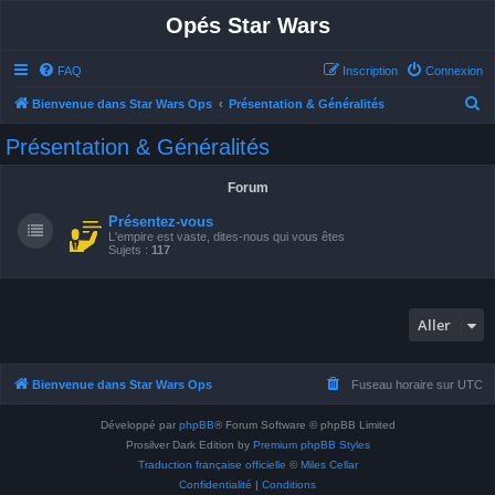
Opés Star Wars
FAQ
Inscription
Connexion
R
Bienvenue dans Star Wars Ops
Présentation & Généralités
e
Présentation & Généralités
c
h
Forum
e
Présentez-vous
r
L'empire est vaste, dites-nous qui vous êtes
Sujets :
117
c
h
e
Aller
r
Bienvenue dans Star Wars Ops
Fuseau horaire sur
UTC
Développé par
phpBB
® Forum Software © phpBB Limited
Prosilver Dark Edition by
Premium phpBB Styles
Traduction française officielle
©
Miles Cellar
Confidentialité
|
Conditions