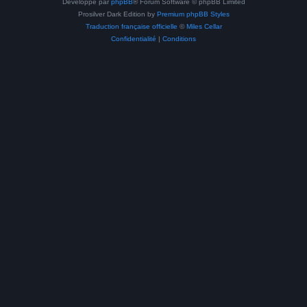
Développé par
phpBB
® Forum Software © phpBB Limited
Prosilver Dark Edition by
Premium phpBB Styles
Traduction française officielle
©
Miles Cellar
Confidentialité
|
Conditions