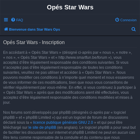
Opés Star Wars
FAQ
Connexion
R
Bienvenue dans Star Wars Ops
e
Opés Star Wars - Inscription
c
h
En accédant à « Opés Star Wars » (désigné ci-après par « nous », « notre »,
« nos », « Opés Star Wars » et « http://www.smartfun.be/forum »), vous
e
acceptez d’être légalement responsable des conditions suivantes. Si vous
r
n’acceptez pas d’être légalement responsable de toutes les conditions
suivantes, veuillez ne pas utiliser et accéder à « Opés Star Wars ». Nous
c
pouvons modifier ces conditions à n’importe quel moment et nous essaierons
h
de vous informer de ces modifications, bien que nous vous conseillons de
vérifier régulièrement par vous-même. En effet, si vous continuez à participer à
e
« Opés Star Wars » après que des modifications aient été effectuées, vous
r
acceptez d’être légalement responsable des conditions modifiées et mises à
jour.
Nos forums sont développés par phpBB (désignés ci-après par « logiciel
phpBB » et « phpBB Limited ») qui est un logiciel de forum de discussions
déclaré sous la «
licence publique générale GNU 2.0
» et qui peut être
téléchargé sur
le site de phpBB
(en anglais). Le logiciel phpBB a pour seul but
de faciliter les discussions sur internet et phpBB Limited ne peut en aucun cas
être tenu comme responsable de la conduite et du contenu que nous