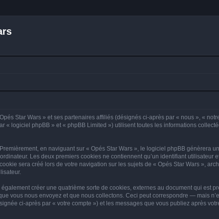
ars
Opés Star Wars » et ses partenaires affiliés (désignés ci-après par « nous », « notr
 « logiciel phpBB » et « phpBB Limited ») utilisent toutes les informations collectée
 Premièrement, en naviguant sur « Opés Star Wars », le logiciel phpBB génèrera un 
ordinateur. Les deux premiers cookies ne contiennent qu’un identifiant utilisateur 
okie sera créé lors de votre navigation sur les sujets de « Opés Star Wars », archi
lisateur.
 également créer une quatrième sorte de cookies, externes au document qui est pré
que vous nous envoyez et que nous collectons. Ceci peut correspondre — mais n’es
ésignée ci-après par « votre compte ») et les messages que vous publiez après votre