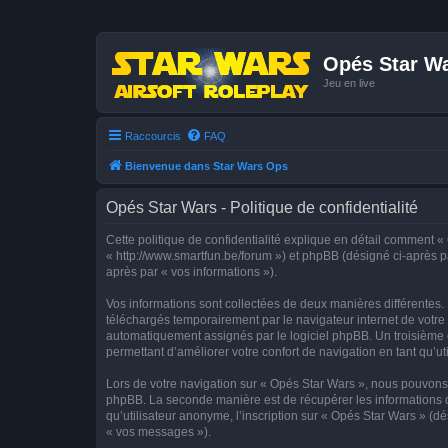
Opés Star W
Jeu en live
Raccourcis
FAQ
Bienvenue dans Star Wars Ops
Opés Star Wars - Politique de confidentialité
Cette politique de confidentialité explique en détail comment « 
« http://www.smartfun.be/forum ») et phpBB (désigné ci-après par
après par « vos informations »).
Vos informations sont collectées de deux manières différentes.
téléchargés temporairement par le navigateur internet de votre 
automatiquement assignés par le logiciel phpBB. Un troisième co
permettant d’améliorer votre confort de navigation en tant qu’uti
Lors de votre navigation sur « Opés Star Wars », nous pouvons
phpBB. La seconde manière est de récupérer les informations 
qu’utilisateur anonyme, l’inscription sur « Opés Star Wars » (d
« vos messages »).