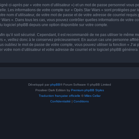
igné ci-après par « votre nom d’utilisateur ») et un mot de passe personnel vous p
elle. Les informations de votre compte sur « Opés Star Wars » sont protégées par l
re nom d’utilisateur, de votre mot de passe et de votre adresse de courriel requis 
tar Wars ». Dans tous les cas, vous pouvez contrôler quelles informations de votre
du logiciel phpBB depuis une option disponible sur votre compte.
afin qu’il soit sécurisé. Cependant, il est recommandé de ne pas utiliser le même mot
 », veillez donc à le conservez précieusement. En aucun cas une personne affiliée
 oubliez le mot de passe de votre compte, vous pouvez utiliser la fonction « J’ai
r votre nom d’utilisateur et votre adresse de courriel et le logiciel phpBB génére
Développé par
phpBB
® Forum Software © phpBB Limited
Prosilver Dark Edition by
Premium phpBB Styles
Traduction française officielle
©
Miles Cellar
Confidentialité
|
Conditions