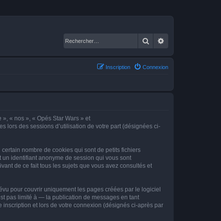
Rechercher
Recherche avancé
Inscription
Connexion
e », « nos », « Opés Star Wars » et
s lors des sessions d’utilisation de votre part (désignées ci-
certain nombre de cookies qui sont de petits fichiers
et un identifiant anonyme de session qui vous sont
vant de ce fait tous les sujets que vous avez consultés et
vu pour couvrir uniquement les pages créées par le logiciel
t pas limité à — la publication de messages en tant
 inscription et lors de votre connexion (désignés ci-après par