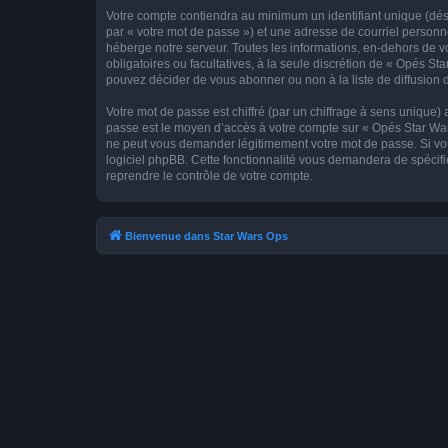
Votre compte contiendra au minimum un identifiant unique (dés
par « votre mot de passe ») et une adresse de courriel personn
héberge notre serveur. Toutes les informations, en-dehors de vot
obligatoires ou facultatives, à la seule discrétion de « Opés S
pouvez décider de vous abonner ou non à la liste de diffusion 
Votre mot de passe est chiffré (par un chiffrage à sens unique) 
passe est le moyen d’accès à votre compte sur « Opés Star Wars
ne peut vous demander légitimement votre mot de passe. Si vous
logiciel phpBB. Cette fonctionnalité vous demandera de spécifie
reprendre le contrôle de votre compte.
Bienvenue dans Star Wars Ops