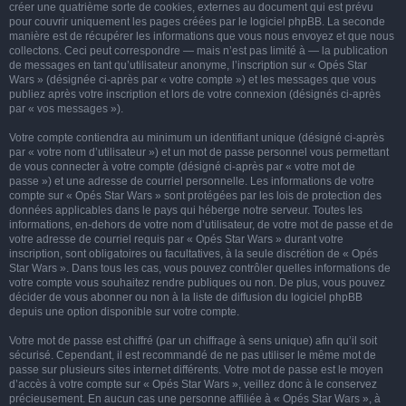
créer une quatrième sorte de cookies, externes au document qui est prévu
pour couvrir uniquement les pages créées par le logiciel phpBB. La seconde
manière est de récupérer les informations que vous nous envoyez et que nous
collectons. Ceci peut correspondre — mais n’est pas limité à — la publication
de messages en tant qu’utilisateur anonyme, l’inscription sur « Opés Star
Wars » (désignée ci-après par « votre compte ») et les messages que vous
publiez après votre inscription et lors de votre connexion (désignés ci-après
par « vos messages »).
Votre compte contiendra au minimum un identifiant unique (désigné ci-après
par « votre nom d’utilisateur ») et un mot de passe personnel vous permettant
de vous connecter à votre compte (désigné ci-après par « votre mot de
passe ») et une adresse de courriel personnelle. Les informations de votre
compte sur « Opés Star Wars » sont protégées par les lois de protection des
données applicables dans le pays qui héberge notre serveur. Toutes les
informations, en-dehors de votre nom d’utilisateur, de votre mot de passe et de
votre adresse de courriel requis par « Opés Star Wars » durant votre
inscription, sont obligatoires ou facultatives, à la seule discrétion de « Opés
Star Wars ». Dans tous les cas, vous pouvez contrôler quelles informations de
votre compte vous souhaitez rendre publiques ou non. De plus, vous pouvez
décider de vous abonner ou non à la liste de diffusion du logiciel phpBB
depuis une option disponible sur votre compte.
Votre mot de passe est chiffré (par un chiffrage à sens unique) afin qu’il soit
sécurisé. Cependant, il est recommandé de ne pas utiliser le même mot de
passe sur plusieurs sites internet différents. Votre mot de passe est le moyen
d’accès à votre compte sur « Opés Star Wars », veillez donc à le conservez
précieusement. En aucun cas une personne affiliée à « Opés Star Wars », à