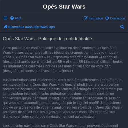
Opés Star Wars
FAQ
Inscription
Connexion
R
Bienvenue dans Star Wars Ops
e
Opés Star Wars - Politique de confidentialité
c
h
Cette politique de confidentialité explique en détail comment « Opés Star
Wars » et ses partenaires affiliés (désignés ci-après par « nous », « notre »,
e
« nos », « Opés Star Wars » et « http://www.smartfun.be/forum ») et phpBB
r
(désigné ci-après par « logiciel phpBB » et « phpBB Limited ») utilisent toutes
les informations collectées lors des sessions d’utilisation de votre part
c
(désignées ci-après par « vos informations »).
h
Vos informations sont collectées de deux manières différentes. Premièrement,
e
en naviguant sur « Opés Star Wars », le logiciel phpBB génèrera un certain
r
nombre de cookies qui sont de petits fichiers téléchargés temporairement par
le navigateur internet de votre ordinateur. Les deux premiers cookies ne
contiennent qu’un identifiant utilisateur et un identifiant anonyme de session
qui vous sont automatiquement assignés par le logiciel phpBB. Un troisième
cookie sera créé lors de votre navigation sur les sujets de « Opés Star Wars »,
archivant de ce fait tous les sujets que vous avez consultés et permettant
d’améliorer votre confort de navigation en tant qu’utilisateur.
Lors de votre navigation sur « Opés Star Wars », nous pouvons également