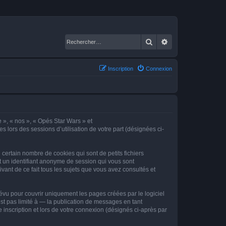
Rechercher
Recherche avancé
Inscription
Connexion
e », « nos », « Opés Star Wars » et
s lors des sessions d’utilisation de votre part (désignées ci-
certain nombre de cookies qui sont de petits fichiers
et un identifiant anonyme de session qui vous sont
vant de ce fait tous les sujets que vous avez consultés et
vu pour couvrir uniquement les pages créées par le logiciel
t pas limité à — la publication de messages en tant
 inscription et lors de votre connexion (désignés ci-après par