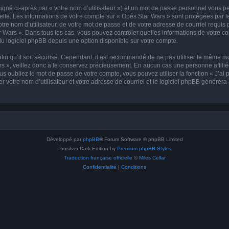
igné ci-après par « votre nom d’utilisateur ») et un mot de passe personnel vous p
elle. Les informations de votre compte sur « Opés Star Wars » sont protégées par l
re nom d’utilisateur, de votre mot de passe et de votre adresse de courriel requis 
tar Wars ». Dans tous les cas, vous pouvez contrôler quelles informations de votre
du logiciel phpBB depuis une option disponible sur votre compte.
afin qu’il soit sécurisé. Cependant, il est recommandé de ne pas utiliser le même mot
 », veillez donc à le conservez précieusement. En aucun cas une personne affiliée
 oubliez le mot de passe de votre compte, vous pouvez utiliser la fonction « J’ai
r votre nom d’utilisateur et votre adresse de courriel et le logiciel phpBB génére
Développé par
phpBB
® Forum Software © phpBB Limited
Prosilver Dark Edition by
Premium phpBB Styles
Traduction française officielle
©
Miles Cellar
Confidentialité
|
Conditions