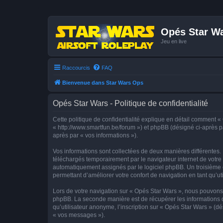
Opés Star W
Jeu en live
Raccourcis
FAQ
Bienvenue dans Star Wars Ops
Opés Star Wars - Politique de confidentialité
Cette politique de confidentialité explique en détail comment « 
« http://www.smartfun.be/forum ») et phpBB (désigné ci-après par
après par « vos informations »).
Vos informations sont collectées de deux manières différentes.
téléchargés temporairement par le navigateur internet de votre 
automatiquement assignés par le logiciel phpBB. Un troisième co
permettant d’améliorer votre confort de navigation en tant qu’uti
Lors de votre navigation sur « Opés Star Wars », nous pouvons
phpBB. La seconde manière est de récupérer les informations 
qu’utilisateur anonyme, l’inscription sur « Opés Star Wars » (d
« vos messages »).