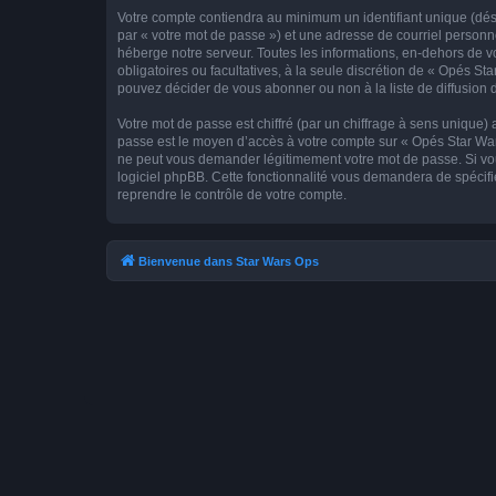
Votre compte contiendra au minimum un identifiant unique (dés
par « votre mot de passe ») et une adresse de courriel personn
héberge notre serveur. Toutes les informations, en-dehors de vot
obligatoires ou facultatives, à la seule discrétion de « Opés S
pouvez décider de vous abonner ou non à la liste de diffusion 
Votre mot de passe est chiffré (par un chiffrage à sens unique) 
passe est le moyen d’accès à votre compte sur « Opés Star Wars
ne peut vous demander légitimement votre mot de passe. Si vous
logiciel phpBB. Cette fonctionnalité vous demandera de spécifie
reprendre le contrôle de votre compte.
Bienvenue dans Star Wars Ops