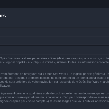
ars
Opés Star Wars » et ses partenaires affiliés (désignés ci-après par « nous », « notr
 « logiciel phpBB » et « phpBB Limited ») utilisent toutes les informations collectée
 Premièrement, en naviguant sur « Opés Star Wars », le logiciel phpBB génèrera un 
ordinateur. Les deux premiers cookies ne contiennent qu’un identifiant utilisateur 
okie sera créé lors de votre navigation sur les sujets de « Opés Star Wars », archi
lisateur.
 également créer une quatrième sorte de cookies, externes au document qui est pré
que vous nous envoyez et que nous collectons. Ceci peut correspondre — mais n’es
ésignée ci-après par « votre compte ») et les messages que vous publiez après votre