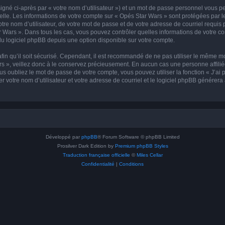
igné ci-après par « votre nom d’utilisateur ») et un mot de passe personnel vous p
elle. Les informations de votre compte sur « Opés Star Wars » sont protégées par l
re nom d’utilisateur, de votre mot de passe et de votre adresse de courriel requis 
tar Wars ». Dans tous les cas, vous pouvez contrôler quelles informations de votre
du logiciel phpBB depuis une option disponible sur votre compte.
afin qu’il soit sécurisé. Cependant, il est recommandé de ne pas utiliser le même mot
 », veillez donc à le conservez précieusement. En aucun cas une personne affiliée
 oubliez le mot de passe de votre compte, vous pouvez utiliser la fonction « J’ai
r votre nom d’utilisateur et votre adresse de courriel et le logiciel phpBB génére
Développé par
phpBB
® Forum Software © phpBB Limited
Prosilver Dark Edition by
Premium phpBB Styles
Traduction française officielle
©
Miles Cellar
Confidentialité
|
Conditions