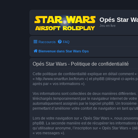
Opés Star W
Jeu en live
Raccourcis
FAQ
Bienvenue dans Star Wars Ops
Opés Star Wars - Politique de confidentialité
Cette politique de confidentialité explique en détail comment « 
« http://www.smartfun.be/forum ») et phpBB (désigné ci-après par
après par « vos informations »).
Vos informations sont collectées de deux manières différentes.
téléchargés temporairement par le navigateur internet de votre 
automatiquement assignés par le logiciel phpBB. Un troisième co
permettant d’améliorer votre confort de navigation en tant qu’uti
Lors de votre navigation sur « Opés Star Wars », nous pouvons
phpBB. La seconde manière est de récupérer les informations 
qu’utilisateur anonyme, l’inscription sur « Opés Star Wars » (d
« vos messages »).