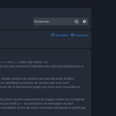
Rechercher
Recherche avancé
Inscription
Connexion
e », « nos », « Opés Star Wars » et
s lors des sessions d’utilisation de votre part (désignées ci-
certain nombre de cookies qui sont de petits fichiers
et un identifiant anonyme de session qui vous sont
vant de ce fait tous les sujets que vous avez consultés et
vu pour couvrir uniquement les pages créées par le logiciel
t pas limité à — la publication de messages en tant
 inscription et lors de votre connexion (désignés ci-après par