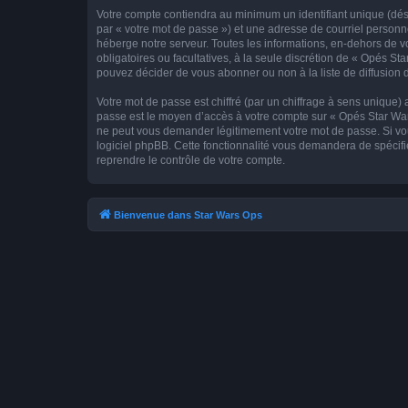
Votre compte contiendra au minimum un identifiant unique (dés
par « votre mot de passe ») et une adresse de courriel personn
héberge notre serveur. Toutes les informations, en-dehors de vot
obligatoires ou facultatives, à la seule discrétion de « Opés S
pouvez décider de vous abonner ou non à la liste de diffusion 
Votre mot de passe est chiffré (par un chiffrage à sens unique) 
passe est le moyen d’accès à votre compte sur « Opés Star Wars
ne peut vous demander légitimement votre mot de passe. Si vous
logiciel phpBB. Cette fonctionnalité vous demandera de spécifie
reprendre le contrôle de votre compte.
Bienvenue dans Star Wars Ops