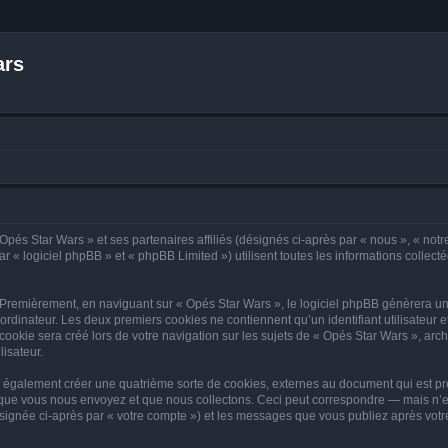
ars
Opés Star Wars » et ses partenaires affiliés (désignés ci-après par « nous », « notr
 « logiciel phpBB » et « phpBB Limited ») utilisent toutes les informations collectée
 Premièrement, en naviguant sur « Opés Star Wars », le logiciel phpBB génèrera un 
ordinateur. Les deux premiers cookies ne contiennent qu’un identifiant utilisateur 
okie sera créé lors de votre navigation sur les sujets de « Opés Star Wars », archi
lisateur.
 également créer une quatrième sorte de cookies, externes au document qui est pré
que vous nous envoyez et que nous collectons. Ceci peut correspondre — mais n’es
ésignée ci-après par « votre compte ») et les messages que vous publiez après votre