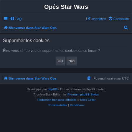
Opés Star Wars
FAQ
Inscription
Connexion
R
Bienvenue dans Star Wars Ops
e
Supprimer les cookies
c
h
Êtes-vous sûr de vouloir supprimer les cookies de ce forum ?
e
r
c
h
Bienvenue dans Star Wars Ops
Fuseau horaire sur
UTC
e
Développé par
phpBB
® Forum Software © phpBB Limited
r
Prosilver Dark Edition by
Premium phpBB Styles
Traduction française officielle
©
Miles Cellar
Confidentialité
|
Conditions