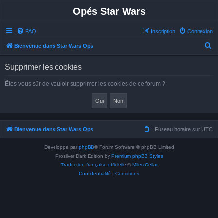
Opés Star Wars
FAQ
Inscription
Connexion
R
Bienvenue dans Star Wars Ops
e
Supprimer les cookies
c
h
Êtes-vous sûr de vouloir supprimer les cookies de ce forum ?
e
r
c
h
Bienvenue dans Star Wars Ops
Fuseau horaire sur
UTC
e
Développé par
phpBB
® Forum Software © phpBB Limited
r
Prosilver Dark Edition by
Premium phpBB Styles
Traduction française officielle
©
Miles Cellar
Confidentialité
|
Conditions