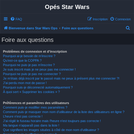
Opés Star Wars
FAQ
Inscription
Connexion
R
Bienvenue dans Star Wars Ops
Foire aux questions
e
Foire aux questions
c
h
Problèmes de connexion et d’inscription
Pourquoi ai-je besoin de m’inscrire ?
e
Qu’est-ce que la COPPA ?
r
Pourquoi ne puis-je pas m’inscrire ?
Je suis inscrit mais je ne peux pas me connecter !
c
Pourquoi ne puis-je pas me connecter ?
h
Je m’étais déjà inscrit par le passé mais ne peux à présent plus me connecter ?!
J’ai perdu mon mot de passe !
e
Pourquoi suis-je déconnecté automatiquement ?
À quoi sert « Supprimer les cookies » ?
r
Préférences et paramètres des utilisateurs
Comment puis-je modifier mes paramètres ?
Comment puis-je masquer mon nom d’utilisateur de la liste des utilisateurs en ligne ?
L’heure n’est pas correcte !
J’ai réglé le fuseau horaire mais l’heure n’est toujours pas correcte !
Ma langue n’apparaît pas dans la liste !
Que signifient les images situées à côté de mon nom d’utilisateur ?