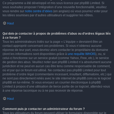
Ce programme a été développé et mis sous licence par phpBB Limited. Si
vous souhaitez proposer l’intégration d’une nouvelle fonctionnalité, veuillez
vous rendre sur
notre centre d’idées
(en anglais) où vous pourrez voter pour
les idées soumises par d’autres utilisateurs et suggérer les vôtres.
Haut
Qui dois-je contacter à propos de problèmes d’abus ou d’ordres légaux liés
à ce forum ?
Tous les administrateurs listés sur la page « L’équipe » devraient être un
contact approprié concernant ces problèmes. Si vous n’obtenez aucune
réponse de leur part, vous devriez alors contacter le propriétaire du domaine
(dont les informations sont disponibles grâce à
une requête WHOIS
), ou, si
celui-ci fonctionne sur un service gratuit (comme Yahoo, Free, etc.), le service
de gestion des abus. Veuillez noter que phpBB Limited n’a absolument aucune
juridiction et ne peut en aucun cas être tenu comme responsable de comment,
où et par qui ce forum est utilisé. Ne contactez pas phpBB Limited pour tout
problème d’ordre légal (commentaire incessant, insultant, diffamatoire, etc.) qui
ne sont pas directement reliés avec le site internet de phpBB.com ou le logiciel
phpBB en lui-même. Si vous envoyez un courrier électronique à phpBB
Limited à propos d’une utilisation de tierce partie de ce logiciel, attendez-vous
à une réponse laconique ou à ne pas recevoir de réponse.
Haut
Comment puis-je contacter un administrateur du forum ?
Tous les utilisateurs du forum peuvent utiliser le formulaire disponible sur le