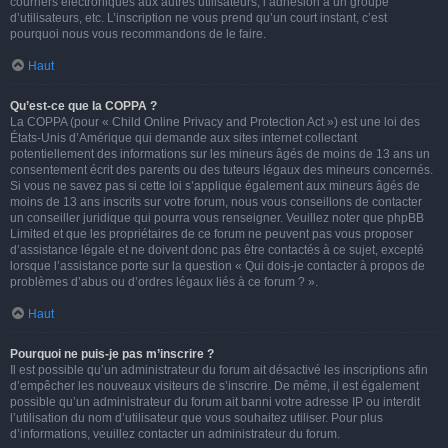
courriers électroniques aux autres utilisateurs, l’adhésion à un groupe
d’utilisateurs, etc. L’inscription ne vous prend qu’un court instant, c’est
pourquoi nous vous recommandons de le faire.
Haut
Qu’est-ce que la COPPA ?
La COPPA (pour « Child Online Privacy and Protection Act ») est une loi des
États-Unis d’Amérique qui demande aux sites internet collectant
potentiellement des informations sur les mineurs âgés de moins de 13 ans un
consentement écrit des parents ou des tuteurs légaux des mineurs concernés.
Si vous ne savez pas si cette loi s’applique également aux mineurs âgés de
moins de 13 ans inscrits sur votre forum, nous vous conseillons de contacter
un conseiller juridique qui pourra vous renseigner. Veuillez noter que phpBB
Limited et que les propriétaires de ce forum ne peuvent pas vous proposer
d’assistance légale et ne doivent donc pas être contactés à ce sujet, excepté
lorsque l’assistance porte sur la question « Qui dois-je contacter à propos de
problèmes d’abus ou d’ordres légaux liés à ce forum ? ».
Haut
Pourquoi ne puis-je pas m’inscrire ?
Il est possible qu’un administrateur du forum ait désactivé les inscriptions afin
d’empêcher les nouveaux visiteurs de s’inscrire. De même, il est également
possible qu’un administrateur du forum ait banni votre adresse IP ou interdit
l’utilisation du nom d’utilisateur que vous souhaitez utiliser. Pour plus
d’informations, veuillez contacter un administrateur du forum.